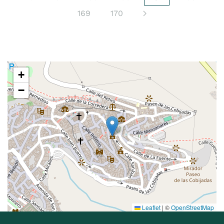
169
170
+
−
Leaflet
|
©
OpenStreetMap