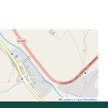
Leaflet
|
©
OpenStreetMap