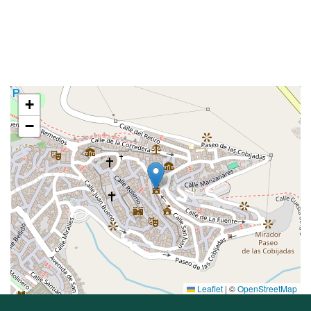
+
−
Leaflet
|
©
OpenStreetMap