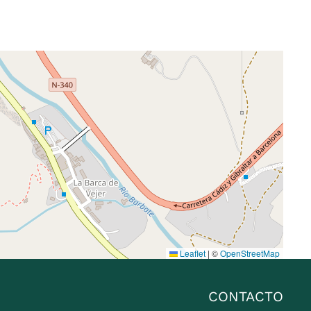
Leaflet
|
©
OpenStreetMap
CONTACTO