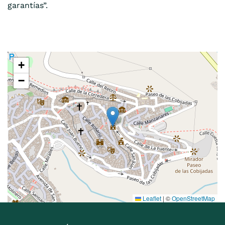
garantías”.
+
−
Leaflet
|
©
OpenStreetMap