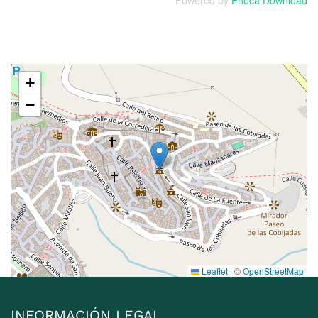
Powered by
Phoca Download
+
−
Leaflet
|
©
OpenStreetMap
INFORMACIÓN LEGAL