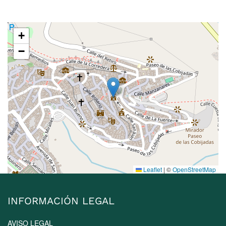
+
−
Leaflet
|
©
OpenStreetMap
INFORMACIÓN LEGAL
AVISO LEGAL